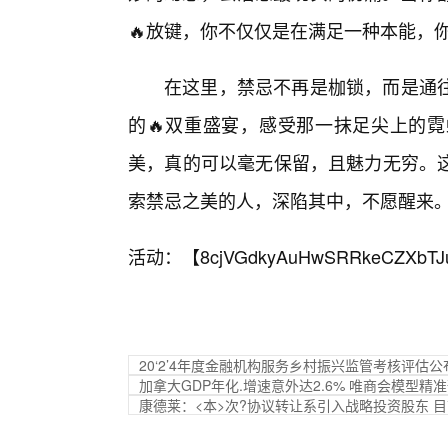
🔥放键，你不仅仅是在满足一种本能，你
在这里，禁忌不再是枷锁，而是通
的🔥双重盛宴，感受那一抹足尖上的
美，真的可以毫无保留，且魅力无穷。
索禁忌之美的人，深陷其中，不愿醒来
活动：【
8cjVGdkyAuHwSRRkeCZXbTJ
20‘2’4年度金融机构服务乡村振兴监管考核评估公
加拿大GDP年化.增速意外达2.6% 唯商会模型精
康德莱：<本>次?协议转让系引入战略投资股东 