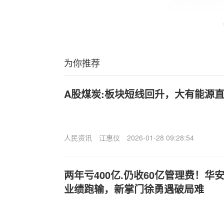
为你推荐
A股煤炭:板块短线回升，大有能源直
人民资讯
江惠仪
2026-01-28 09:28:54
两年亏400亿.仍收60亿管理费！
业绩跑输，新掌门徐勇遇破局难