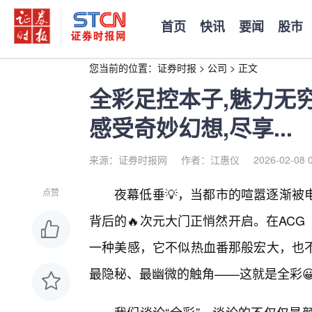
首页
快讯
要闻
股市
您当前的位置：
证券时报
>
公司
>
正文
全彩足控本子,魅力无穷
感受奇妙幻想,尽享...
来源：证券时报网
作者：江惠仪
2026-02-08 
夜幕低垂💡，当都市的喧嚣逐渐被
点赞
背后的🔥次元大门正悄然开启。在AC
一种美感，它不似热血番那般宏大，也
最隐秘、最幽微的触角——这就是全彩