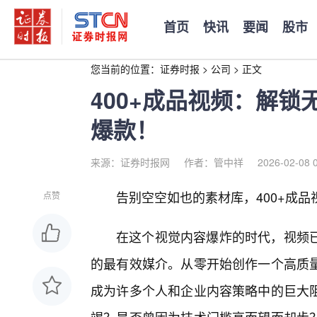
首页
快讯
要闻
股市
您当前的位置：
证券时报
>
公司
>
正文
400+成品视频：解
爆款！
来源：证券时报网
作者：管中祥
2026-02-08 
告别空空如也的素材库，400+成
点赞
在这个视觉内容爆炸的时代，视频
的最有效媒介。从零开始创作一个高质
成为许多个人和企业内容策略中的巨大