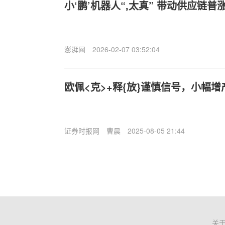
小‘鹏’机器人“,太真” 带动供应链普
澎湃网
2026-02-07 03:52:04
欧佩<克>+释{放}谨慎信号，小幅
证券时报网
曹晨
2025-08-05 21:44
关