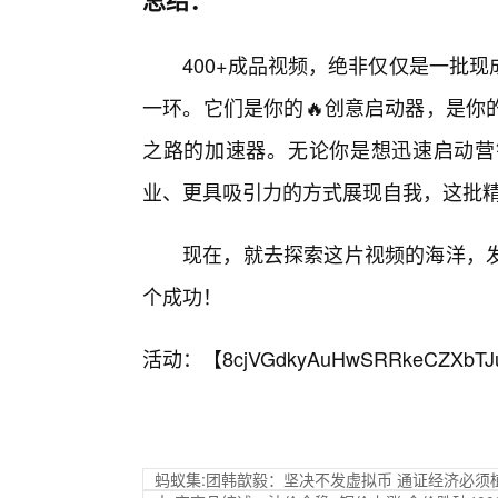
400+成品视频，绝非仅仅是一批
一环。它们是你的🔥创意启动器，是你
之路的加速器。无论你是想迅速启动营
业、更具吸引力的方式展现自我，这批
现在，就去探索这片视频的海洋，发
个成功！
活动：【
8cjVGdkyAuHwSRRkeCZXbTJ
蚂蚁集:团韩歆毅：坚决不发虚拟币 通证经济必须