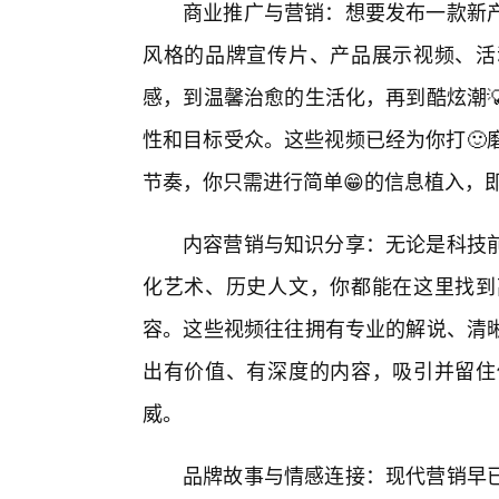
商业推广与营销：想要发布一款新
风格的品牌宣传片、产品展示视频、活
感，到温馨治愈的生活化，再到酷炫潮
性和目标受众。这些视频已经为你打🙂
节奏，你只需进行简单😁的信息植入，
内容营销与知识分享：无论是科技
化艺术、历史人文，你都能在这里找到
容。这些视频往往拥有专业的解说、清
出有价值、有深度的内容，吸引并留住
威。
品牌故事与情感连接：现代营销早