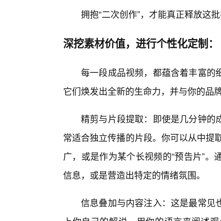
拥抱“二次创作”，才能真正释放这
深挖素材价值，进行个性化定制：
每一段成品视频，都蕴含着丰富的
它们焕发出全新的生命力，并与你的品
精剪与片段提取：即使是几分钟的
常适合独立传播的片段。你可以从中提取
广，或是作为某个长视频的“预告片”。
信息，或是营造出特定的情绪氛围。
信息叠加与内容注入：这是最常见