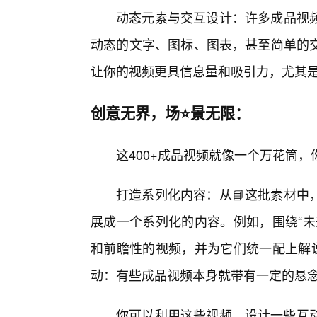
动态元素与交互设计：许多成品视
动态的文字、图标、图表，甚至简单的
让你的视频更具信息量和吸引力，尤其
创意无界，场⭐景无限：
这400+成品视频就像一个万花筒
打造系列化内容：从📘这批素材中
展成一个系列化的内容。例如，围绕“未
和前瞻性的视频，并为它们统一配上解说
动：有些成品视频本身就带有一定的悬
你可以利用这些视频，设计一些互动