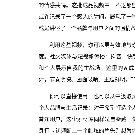
的情感共鸣。这批成品视频中，不乏那
或许记录了一个感人的瞬间，展现了一
或是讲述了一个品牌与用户之间的温情
利用这些视频，你可以更有效地与
度。社交媒体与短视频传播：抖音、快
和个人展示自我的主战场。这里的🔥
计，节奏明快、画面吸睛、主题鲜明，
你可以直接使用，也可以从中汲取灵
个人品牌与生活记录：对于希望打造个人
普通用户，这个素材库同样是宝💎藏。
身打卡视频配上一个酷炫的片头？想为