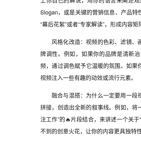
上你自己的解说，用你的语言来阐述观点
Slogan，或是关键的营销信息、产
“幕后花絮”或者“专家解读”，形成内容矩
风格化改造：视频的色彩、滤镜、画
牌调性。例如，如果你的品牌是清新治
频，通过调色赋予它温暖的氛围。如果
视频注入一些有趣的动效或流行元素。
融合与混搭：为什么一定要用一段
拼接，创造出全新的叙事线。例如，将一
注工作”的🔥片段结合，来讲述一个关
不到的创意火花，让你的内容更具独特