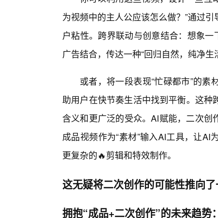
为视频中的主人公应该怎么做？”通过引
户粘性。跨界联动与创意结合：想象一下
广告结合，传达一种“回归自然，纯净生
或者，将一段表现“忙碌都市”的素
助用户在快节奏生活中找到平衡。这种跨
含义和更广泛的受众。AI赋能，二次创
成品视频作为“素材”输入AI工具，让A
更复杂的🔥剪辑和特效制作。
这无疑将二次创作的可能性推向了
拥抱“成品+二次创作”的未来趋势