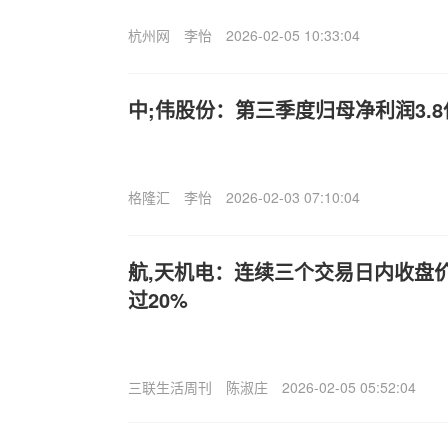
杭州网
李怡
2026-02-05 10:33:04
中;伟股份：第三季度归母净利润3.8亿
格隆汇
李怡
2026-02-03 07:10:04
航,天机电：连续三个交易日内收盘
过20%
三联生活周刊
陈淑庄
2026-02-05 05:52:04